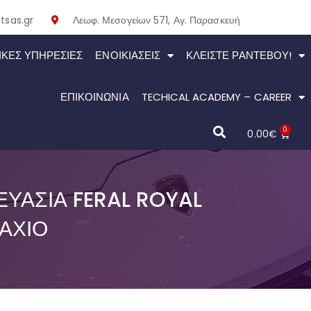
tsas.gr
Λεωφ. Μεσογείων 571, Αγ. Παρασκευή
ΙΚΕΣ ΥΠΗΡΕΣΙΕΣ
ΕΝΟΙΚΙΆΣΕΙΣ
ΚΛΕΊΣΤΕ ΡΑΝΤΕΒΟΎ!
ΕΠΙΚΟΙΝΩΝΙΑ
TECHICAL ACADEMY – CAREER
0
0.00
€
ΥΑΣΊΑ FERAL ROYAL
ΜΆΧΙΟ