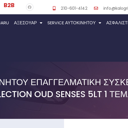
B2B
210-601-4142
info@kalogri
BARU
ΑΞΕΣΟΥΆΡ
SERVICE ΑΥΤΟΚΙΝΉΤΟΥ
ΑΣΦΑΛΙΣΤ
ΝΉΤΟΥ ΕΠΑΓΓΕΛΜΑΤΙΚΉ ΣΥΣΚΕ
ECTION OUD SENSES 5LT 1 ΤΕ