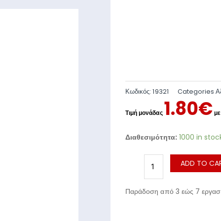
Κωδικός:
19321
Categories
Α
1.80
€
Διαθεσιμότητα:
1000 in stoc
ADD TO CA
Παράδοση από 3 εώς 7 εργασι