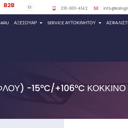
B2B
210-601-4142
info@kalogri
BARU
ΑΞΕΣΟΥΆΡ
SERVICE ΑΥΤΟΚΙΝΉΤΟΥ
ΑΣΦΑΛΙΣΤ
ΛΟΎ) -15°C/+106°C ΚΌΚΚΙΝΟ F