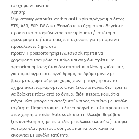
το όχημα να κινείται
Χρήση:
Μην απενεργοποιείτε κανένα anti-spin πρόγραμμα όπως
ETS, ASR, ESP, DSC κα. Ξεκινήστε το όχημα και οδηγείστε
προσεκτικά αποφεύγοντας σπιναρίσματα / απότομα
φρεναρίσματα / απότομες επιταχύνσεις γιατί μπορεί να
προκαλέσετε ζημιά στο
προϊόν. Προειδοποίηση:H Autosock πρέπει να
χρησιμοποιείται μόνο σε πάγο και σε χιόνι, πρέπει να
αφαιρείται αμέσως όταν δεν απαιτείται πλέον η χρήση της
για παράδειγμα σε στεγνό δρόμο, σε δρόμο μόνον με
βροχή, σε χωματόδρομο χωρίς χιόνι η πάγο, ή όταν το
όχημα είναι παρκαρισμένο. Όταν ξεκινάτε κανείς δεν πρέπει
να βρίσκετε πίσω από το όχημα, διότι πέτρες, κομμάτια
πάγου κλπ μπορεί να εκτοξευτούν προς τα πίσω με μεγάλη
ταχύτητα. Παρακαλούμε πολύ να οδηγείτε πολύ προσεκτικά
όταν χρησιμοποιείτε Autosock διότι η έλλειψη θορύβου
(σε αντίθεση π.χ. με τις απλές μεταλλικές αλυσίδες) μπορεί
να παραπλανήσει τους οδηγούς και να τους κάνει να
κινούνται με μεγάλη ταχύτητα.