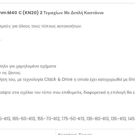
9mm M40 C (KN20) 2 Τεμαχίων Με Διπλή Καστάνια
μούς για όλους τους τύπους αυτοκινήτων.
.
ηλο για χαμηλομένα οχήματα
τις ζάντες.
ση του, με τεχνολογία Clack & Drive η οποία έχει κατοχυρωθεί με δίπ
Γράψτε στα σχόλια τον τύπο που επιθυμείτε, διαφορετικά η επιλογή θα εί
5-R13
,
165-60-R13
,
155-70-R12
,
175-50-R13
,
135-80-R13
,
135–R13
,
145
Κινητήριοι Τροχοί