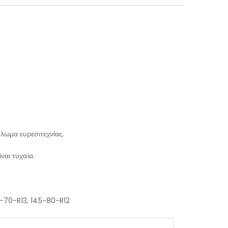
λωμα ευρεσιτεχνίας.
ναι τυχαία.
-70-R13
,
145-80-R12