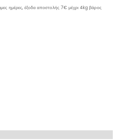
μες ημέρες, έξοδα αποστολής 7€ μέχρι 4kg βάρος