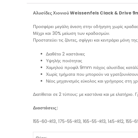
Αλυσίδες Χιονιού Weissenfels Clack & Drive 
Προσφέρει μεγάλη άνεση στην οδήγηση χωρίς κραδασ
Μέχρι και 30% μείωση των κραδασμών.
Προστατεύει τις ζάντες, σφίγγει και κεντράρει μόνη της
Διαθέτει 2 καστάνιες
Υψηλής ποιότητας
Χαμηλού προφίλ 9mm πάχος αλυσίδας κατάλλ
Χωρίς τμήματα που μπορούν να γρατζουνίσουν 
Νέος μηχανισμός εύκολος και γρήγορος στη χρή
Διατίθεται σε 2 τύπους: με καστάνια και με ελατήριο. 
Διαστάσεις:
155-60-R13
,
175-55-R13
,
165-55-R13
,
145–R12
,
155-6
Θέση: