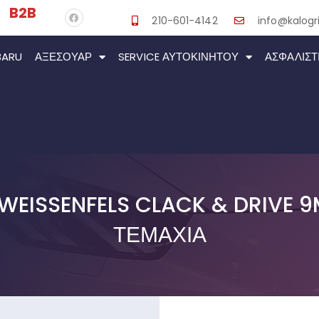
B2B
210-601-4142
info@kalogri
BARU
ΑΞΕΣΟΥΆΡ
SERVICE ΑΥΤΟΚΙΝΉΤΟΥ
ΑΣΦΑΛΙΣΤ
WEISSENFELS CLACK & DRIVE 
ΤΕΜΆΧΙΑ