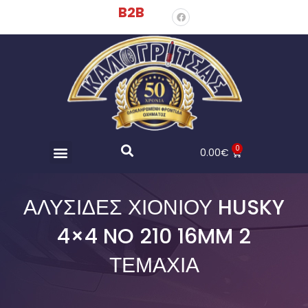
B2B
0
0.00
€
ΑΛΥΣΊΔΕΣ ΧΙΟΝΙΟΎ HUSKY
4×4 NO 210 16MM 2
ΤΕΜΆΧΙΑ