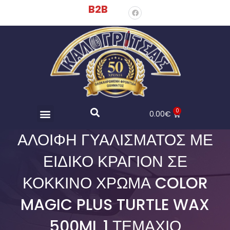
B2B
0
0.00
€
ΑΛΟΙΦΉ ΓΥΑΛΊΣΜΑΤΟΣ ΜΕ
ΕΙΔΙΚΌ ΚΡΑΓΙΌΝ ΣΕ
ΚΌΚΚΙΝΟ ΧΡΏΜΑ COLOR
MAGIC PLUS TURTLE WAX
500ML 1 ΤΕΜΆΧΙΟ