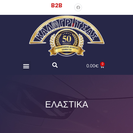
B2B
0
0.00
€
ΕΛΑΣΤΙΚΑ