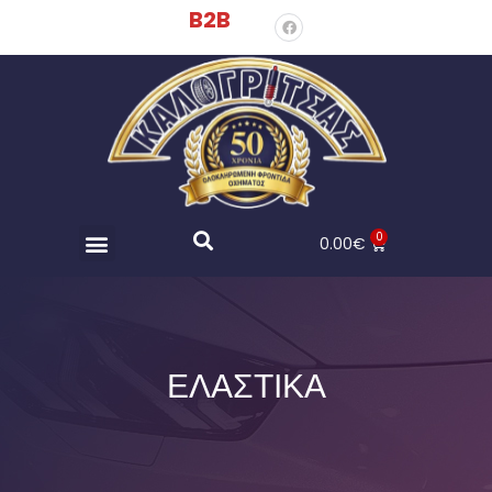
B2B
0
0.00
€
ΕΛΑΣΤΙΚΑ