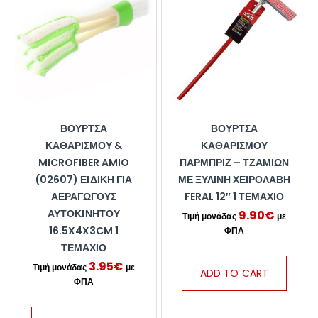
ΒΟΎΡΤΣΑ
ΒΟΎΡΤΣΑ
ΚΑΘΑΡΙΣΜΟΎ &
ΚΑΘΑΡΙΣΜΟΎ
MICROFIBER AMIO
ΠΑΡΜΠΡΊΖ – ΤΖΑΜΙΏΝ
(02607) ΕΙΔΙΚΉ ΓΙΑ
ΜΕ ΞΎΛΙΝΗ ΧΕΙΡΟΛΑΒΉ
ΑΕΡΑΓΩΓΟΎΣ
FERAL 12″ 1 ΤΕΜΆΧΙΟ
ΑΥΤΟΚΙΝΉΤΟΥ
9.90
€
16.5X4X3CM 1
ΤΕΜΆΧΙΟ
3.95
€
ADD TO CART