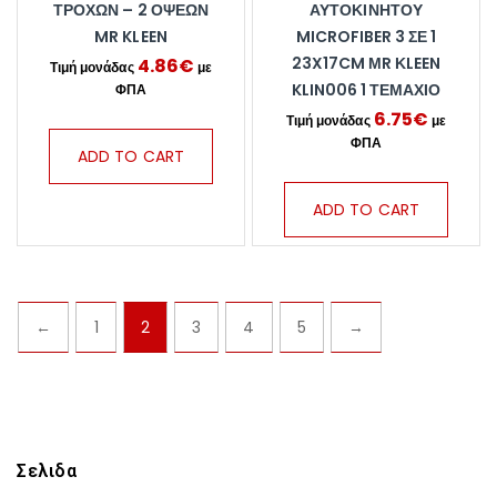
ΤΡΟΧΩΝ – 2 ΟΨΕΩΝ
ΑΥΤΟΚΙΝΉΤΟΥ
MR KLEEN
MICROFIBER 3 ΣΕ 1
23X17CM ΜR ΚLEEN
4.86
€
KLIN006 1 ΤΕΜΆΧΙΟ
6.75
€
ADD TO CART
ADD TO CART
←
1
2
3
4
5
→
Σελιδα