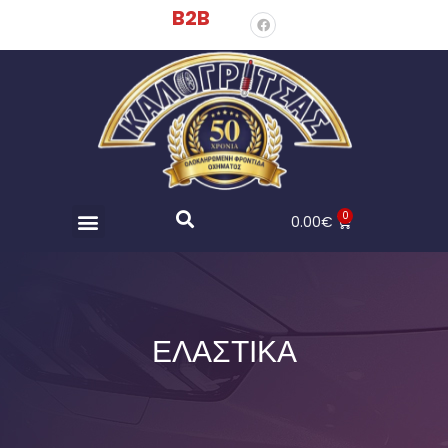
B2B
0
0.00
€
ΕΛΑΣΤΙΚΑ