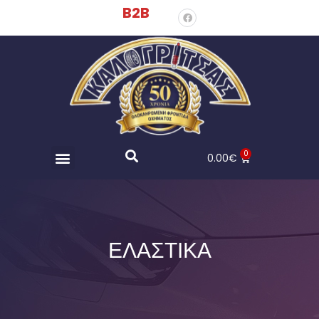
B2B
0
0.00
€
ΕΛΑΣΤΙΚΑ