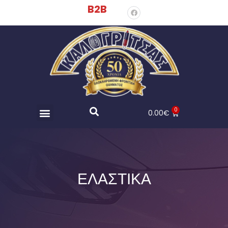
B2B
0
0.00
€
ΕΛΑΣΤΙΚΑ