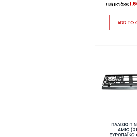
1.
ADD TO 
ΠΛΑΊΣΙΟ ΠΙ
AMIO (01
ΕΥΡΩΠΑΪΚΌ