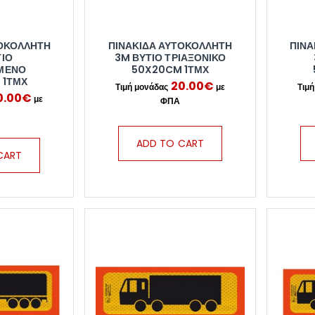
ΤΟΚΌΛΛΗΤΗ
ΠΙΝΑΚΊΔΑ ΑΥΤΟΚΌΛΛΗΤΗ
ΠΙΝΑ
ΤΊΟ
3M ΒΥΤΊΟ ΤΡΙΑΞΟΝΙΚΌ
ΜΕΝΟ
50X20CM 1ΤΜΧ
 1ΤΜΧ
20.00
€
0.00
€
ADD TO CART
CART