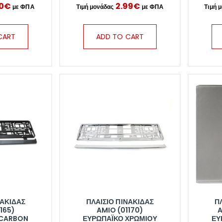
60
€
2.99
€
CART
ADD TO CART
ΝΑΚΊΔΑΣ
ΠΛΑΊΣΙΟ ΠΙΝΑΚΊΔΑΣ
Π
165)
AMIO (01170)
A
 CARBON
ΕΥΡΩΠΑΪΚΌ ΧΡΩΜΊΟΥ
ΕΥ