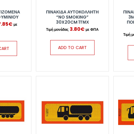
ΤΙΖΟΜΕΝΑ
ΠΙΝΑΚΊΔΑ ΑΥΤΟΚΌΛΛΗΤΗ
ΠΙΝΑ
ΟΥΜΙΝΙΟΥ
“NO SMOKING”
3M
30X20CM 1ΤΜΧ
ΠΟ
7.85
€
3.80
€
ADD TO CART
CART