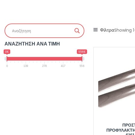
Φίλτρα
Showing 1
ΑΝΑΖΗΤΗΣΗ ΑΝΑ ΤΙΜΗ
0€
556€
0
139
278
417
556
ΠΡΟΣ
ΠΡΟΦΥΛΑΚΤΗ