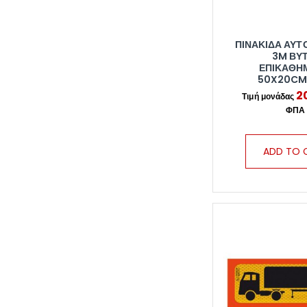
ΠΙΝΑΚΊΔΑ ΑΥ
3M ΒΥ
ΕΠΙΚΑΘΉ
50X20CM
2
ADD TO 