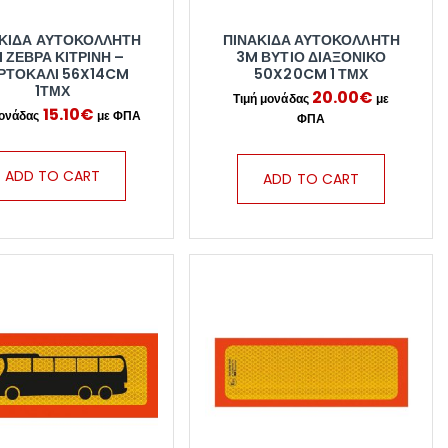
ΚΊΔΑ ΑΥΤΟΚΌΛΛΗΤΗ
ΠΙΝΑΚΊΔΑ ΑΥΤΟΚΌΛΛΗΤΗ
 ΖΈΒΡΑ ΚΊΤΡΙΝΗ –
3M ΒΥΤΊΟ ΔΙΑΞΟΝΙΚΌ
ΡΤΟΚΑΛΊ 56X14CM
50X20CM 1 ΤΜΧ
1ΤΜΧ
20.00
€
15.10
€
ADD TO CART
ADD TO CART