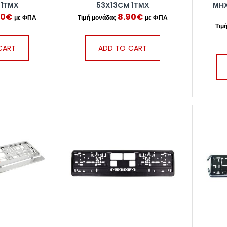
 1ΤΜΧ
53X13CM 1ΤΜΧ
ΜΗ
00
€
8.90
€
CART
ADD TO CART