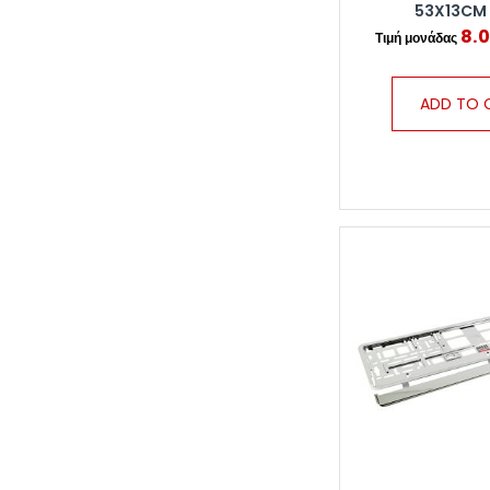
53X13CM
8.
ADD TO 