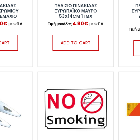
ΝΑΚΊΔΑΣ
ΠΛΑΊΣΙΟ ΠΙΝΑΚΊΔΑΣ
Π
ΧΡΩΜΊΟΥ
ΕΥΡΩΠΑΪΚΌ ΜΑΎΡΟ
ΕΥΡ
ΤΕΜΆΧΙΟ
53X14CM 1ΤΜΧ
90
€
4.90
€
CART
ADD TO CART