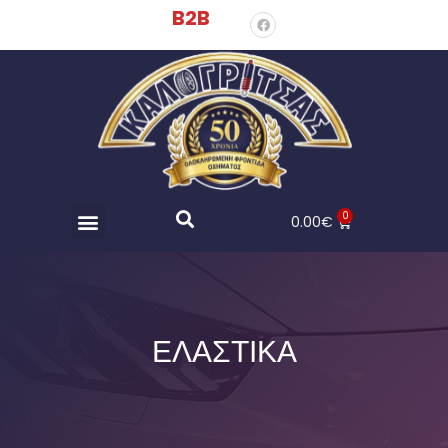
B2B
0
0.00
€
ΕΛΑΣΤΙΚΑ