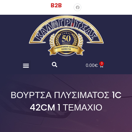
B2B
0
0.00
€
ΒΟΎΡΤΣΑ ΠΛΥΣΊΜΑΤΟΣ 1C
42CM 1 ΤΕΜΆΧΙΟ