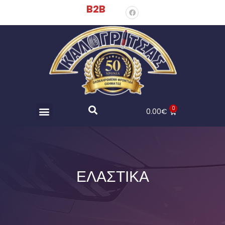
B2B
0
0.00
€
ΕΛΑΣΤΙΚΑ