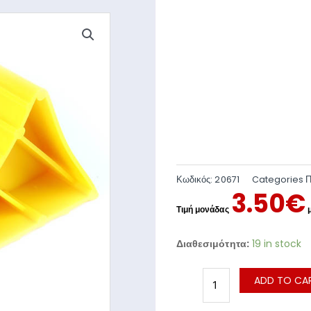
Κωδικός:
20671
Categories
Π
3.50
€
Διαθεσιμότητα:
19 in stock
ADD TO CA