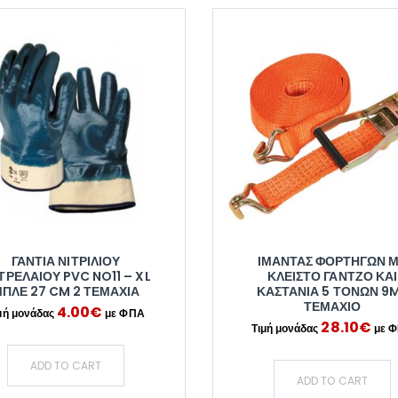
ΓΆΝΤΙΑ ΝΙΤΡΙΛΊΟΥ
ΙΜΆΝΤΑΣ ΦΟΡΤΗΓΏΝ 
ΤΡΕΛΑΊΟΥ PVC NO11 – XL
ΚΛΕΙΣΤΌ ΓΆΝΤΖΟ ΚΑΙ
ΠΛΕ 27 CM 2 ΤΕΜΆΧΙΑ
ΚΑΣΤΆΝΙΑ 5 ΤΌΝΩΝ 9M
ΤΕΜΆΧΙΟ
4.00
€
28.10
€
ADD TO CART
ADD TO CART