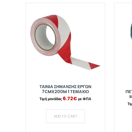
ΤΑΙΝΊΑ ΣΉΜΑΝΣΗΣ ΈΡΓΩΝ
7CMX200M 1 ΤΕΜΆΧΙΟ
ΠΕ
Μ
6.72
€
ADD TO CART