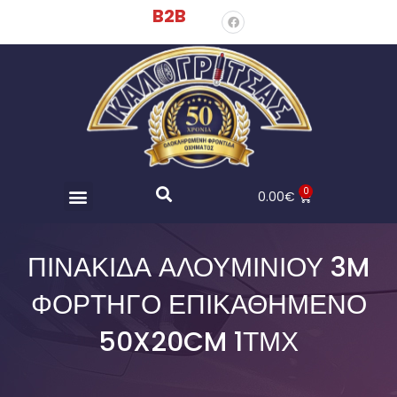
B2B
0
0.00
€
ΠΙΝΑΚΊΔΑ ΑΛΟΥΜΙΝΊΟΥ 3M
ΦΟΡΤΗΓΌ ΕΠΙΚΑΘΉΜΕΝΟ
50X20CM 1ΤΜΧ