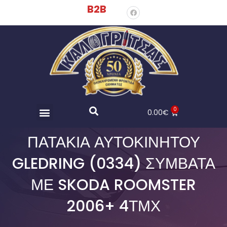
B2B
0
0.00
€
ΠΑΤΆΚΙΑ ΑΥΤΟΚΙΝΉΤΟΥ
GLEDRING (0334) ΣΥΜΒΑΤΆ
ΜΕ SKODA ROOMSTER
2006+ 4ΤΜΧ