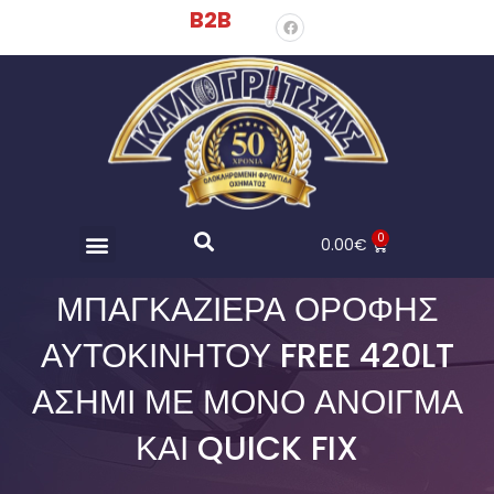
B2B
0
0.00
€
ΜΠΑΓΚΑΖΙΈΡΑ ΟΡΟΦΉΣ
ΑΥΤΟΚΙΝΉΤΟΥ FREE 420LT
ΑΣΗΜΊ ΜΕ ΜΟΝΌ ΆΝΟΙΓΜΑ
ΚΑΙ QUICK FIX