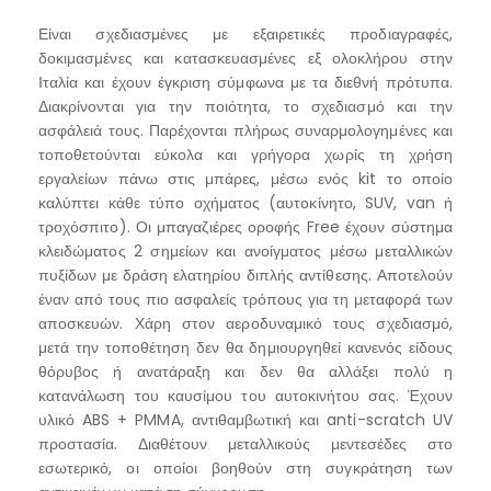
Είναι σχεδιασμένες με εξαιρετικές προδιαγραφές,
δοκιμασμένες και κατασκευασμένες εξ ολοκλήρου στην
Ιταλία και έχουν έγκριση σύμφωνα με τα διεθνή πρότυπα.
Διακρίνονται για την ποιότητα, το σχεδιασμό και την
ασφάλειά τους. Παρέχονται πλήρως συναρμολογημένες και
τοποθετούνται εύκολα και γρήγορα χωρίς τη χρήση
εργαλείων πάνω στις μπάρες, μέσω ενός kit το οποίο
καλύπτει κάθε τύπο οχήματος (αυτοκίνητο, SUV, van ή
τροχόσπιτο). Οι μπαγαζιέρες οροφής Free έχουν σύστημα
κλειδώματος 2 σημείων και ανοίγματος μέσω μεταλλικών
πυξίδων με δράση ελατηρίου διπλής αντίθεσης. Αποτελούν
έναν από τους πιο ασφαλείς τρόπους για τη μεταφορά των
αποσκευών. Χάρη στον αεροδυναμικό τους σχεδιασμό,
μετά την τοποθέτηση δεν θα δημιουργηθεί κανενός είδους
θόρυβος ή ανατάραξη και δεν θα αλλάξει πολύ η
κατανάλωση του καυσίμου του αυτοκινήτου σας. Έχουν
υλικό ABS + PMMA, αντιθαμβωτική και anti-scratch UV
προστασία. Διαθέτουν μεταλλικούς μεντεσέδες στο
εσωτερικό, οι οποίοι βοηθούν στη συγκράτηση των