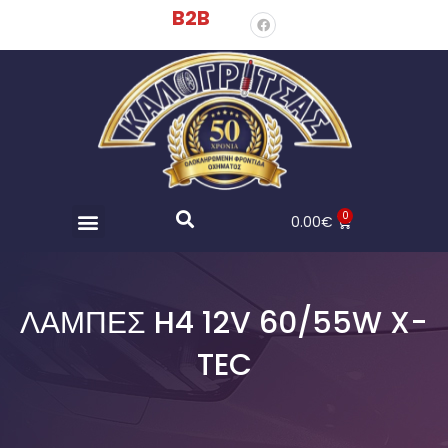
B2B
0
0.00
€
ΛΑΜΠΕΣ H4 12V 60/55W X-
TEC