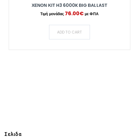
ΧΕΝΟΝ ΚΙΤ Η3 6000K ΒΙG ΒΑLLΑSΤ
76.00
€
ADD TO CART
Σελιδα