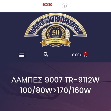
B2B
0
0.00
€
ΛΑΜΠΕΣ 9007 TR-9112W
100/80W>170/160W