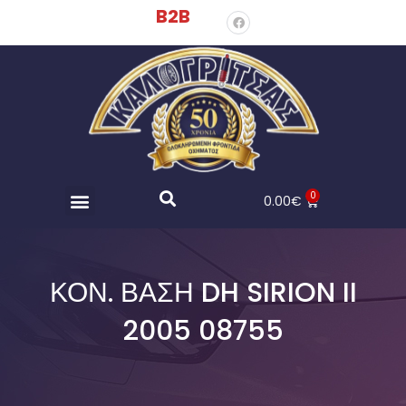
B2B
0
0.00
€
ΚΟΝ. ΒΑΣΗ DH SIRION II
2005 08755